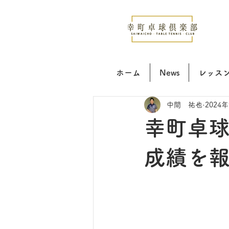
ホーム
News
レッス
中間 祐也
2024
幸町卓
成績を