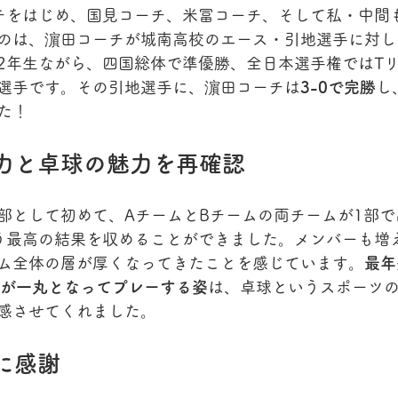
チをはじめ、国見コーチ、米冨コーチ、そして私・中間
のは、濵田コーチが城南高校のエース・引地選手に対し
2年生ながら、四国総体で準優勝、全日本選手権ではT
選手です。その引地選手に、濵田コーチは
3-0で完勝
し
た！
力と卓球の魅力を再確認
部として初めて、AチームとBチームの両チームが1部で
う最高の結果を収めることができました。メンバーも増
ム全体の層が厚くなってきたことを感じています。
最年
でが一丸となってプレーする姿
は、卓球というスポーツ
感させてくれました。
に感謝