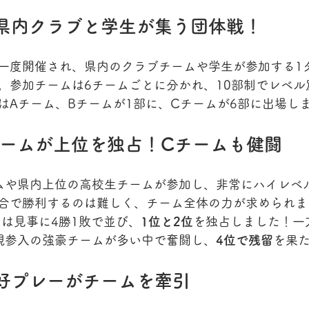
県内クラブと学生が集う団体戦！
一度開催され、県内のクラブチームや学生が参加する1
。参加チームは6チームごとに分かれ、10部制でレベル
はAチーム、Bチームが1部に、Cチームが6部に出場し
チームが上位を独占！Cチームも健闘
ムや県内上位の高校生チームが参加し、非常にハイレベ
合で勝利するのは難しく、チーム全体の力が求められま
ムは見事に4勝1敗で並び、
1位と2位
を独占しました！一
規参入の強豪チームが多い中で奮闘し、
4位で残留
を果
好プレーがチームを牽引