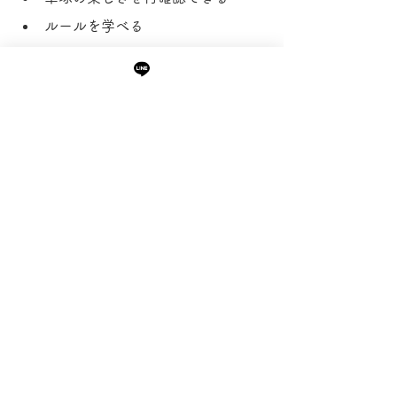
ルールを学べる
他者のプレースタイルを観察でき
る
試合経験のない方や初心者の方、スキ
ルに不安のある方も、スタッフが運営
をサポートしますので安心してご参加
ください。この機会に、レッスンとは
ひと味違う形で卓球を楽しんでみませ
んか？どなたでもお気軽にご参加くだ
さい☆
試合に関するご質問などがございまし
たら、LINEやスタッフまでお気軽にお