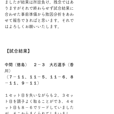
ましたが結果は所詮負け。残念ではあ
りますがそれで終わらせず試合結果に
合わせた事前準備から敗因分析をあわ
せて報告できればと思います。それで
はよろしくお願いいたします。
【試合結果】
中間（徳島）　２－３　大石選手（香
川）
（７－１１、１１－５、１１－６、８
－１１、９－１１）
１セット目を失いながらも２，３セッ
ト目を調子よく取ることができ、４セ
ット目も８－６でリードしていました
が、そこからまくられてしまいまし