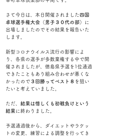
さて今日は、本日開催されました
四国
卓球選手権大会（男子３０代の部）
に
出場しましたのでその結果を報告いた
します。
新型コロナウイルス流行の影響によ
り、各県の選手が多数棄権する中で開
催されましたが、徳島県予選を1位通過
できたこともあり組み合わせが悪くな
かったので
３回勝ってベスト８
を狙い
たいと考えていました。
ただ、
結果は惜しくも初戦負けという
結果
に終わりました。
予選通過後から、ダイエットやラケッ
トの変更、練習による調整を行ってき