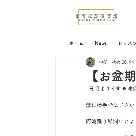
ホーム
News
レッス
中間 祐也
2019
【お盆
  日頃より幸町卓
誠に勝手ではござい
阿波踊り期間中によ