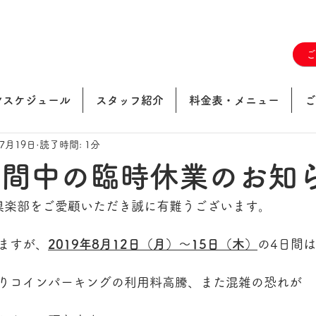
ンスケジュール
スタッフ紹介
料金表・メニュー
ご
年7月19日
読了時間: 1分
期間中の臨時休業のお知
球倶楽部をご愛顧いただき誠に有難うございます。
ますが、
2019年8月12日（月）～15日（木）
の4日間
りコインパーキングの利用料高騰、また混雑の恐れが