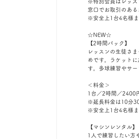
※特別会員はレッス
窓口でお取引のある
※安全上1台4名様
☆NEW☆
【2時間パック】
レッスンの生徒さま
めです。ラケットに
す。多球練習やサー
＜料金＞
1台／2時間／240
※延長料金は10分3
※安全上1台4名様
【マシンレンタル】
1人で練習したい方