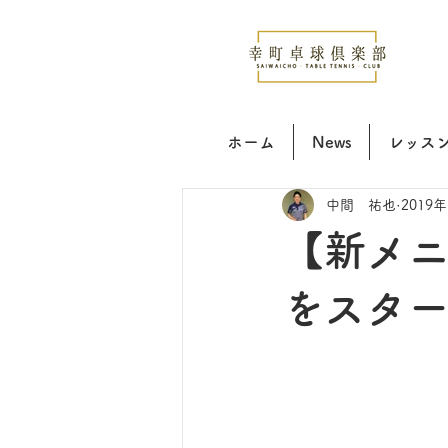
ホーム
News
レッス
中間 祐也
2019
【新メニ
をスタ