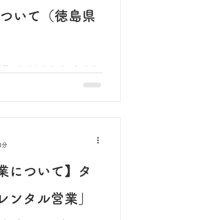
について（徳島県
利用いただきありがとうござ
す。 この度、徳島県卓球協
月に開催される素敵な講演会
で特別にお預かりすることに
ート キャンベルさんです。
3分
業について】タ
レンタル営業」