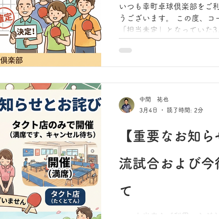
いつも幸町卓球倶楽部をご
うございます。 この度、コ
「担当未定」となっていた3
して、新しい担当コーチが決
予約システムへ反映しており
イトチームも加わった新し
を全力でサポートさせてい
中間 祐也
3月4日
読了時間: 2分
【重要なお知ら
流試合および今
て
いつも当店をご利用いただ