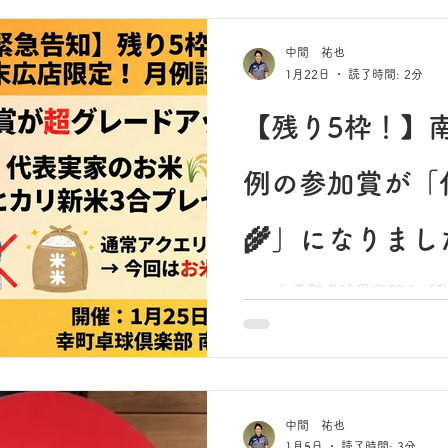
することとなりました。 有給休暇消化のスケジュールの
都合上、国見コーチの店舗で
中間 祐也
日（金）】となります。 国見コーチは、幸町卓球倶楽部
1月22日
読了時間: 2分
の創業期から教室を支え、
のお客様に愛される存在で
【残り5枠！】
ンをご受講いただき、温か
心より厚く御礼申し上げま
例の参加賞が「
🌾」になりまし
いつも幸町卓球倶楽部をご
います。 今週末、1月25日（日）開催の店内月例試合で
すが、おかげさまでタクト
ち）となりました！ 多くの
にありがとうございます。 一方で……正直に申し上げま
す。 南末広店、あと「5名様
中間 祐也
かくの2026年最初の試合
1月5日
読了時間: 3分