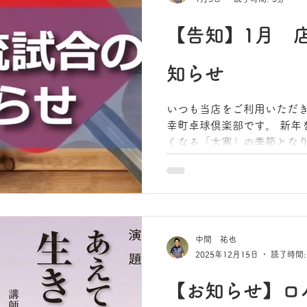
そこで、南末広店での参加
押させていただくため、南
【告知】1月 
グレードアップ」を決定い
知らせ
いつも当店をご利用いただ
幸町卓球倶楽部です。 新年を迎え、寒さがいっそう厳し
くなる「大寒」の季節とな
ごしでしょうか？ お正月気
うずうずしている方も多いの
て、2026年も幸町卓球倶
す！ 新しい年のスタートと
を開催いたします。
中間 祐也
2025年12月15日
読了時間:
【お知らせ】ロ