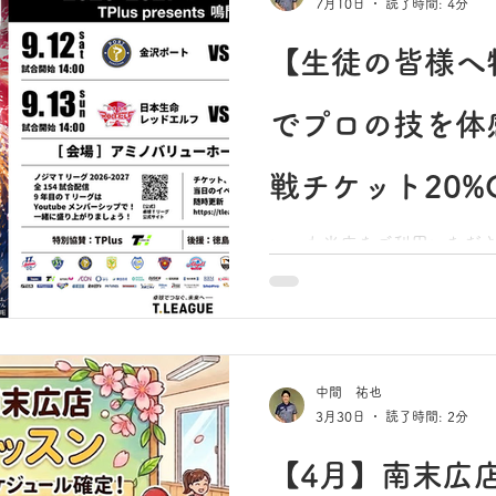
7月10日
読了時間: 4分
【生徒の皆様へ
でプロの技を体
戦チケット20%
内
いつも当店をご利用いただ
町卓球倶楽部です。 本日は、皆様にとてもエキサイティ
ングなお知らせがあります！
市・アミノバリューホール）
リーグ」の公式戦が開催さ
た！ 日本のトップ選手たちの圧倒的なスピード、迫力の
中間 祐也
あるラリーを間近で観戦でき
3月30日
読了時間: 2分
店は徳島県卓球協会の賛助
から熱心に練習に励まれて
【4月】南末広
「特別割引価格（20%OF