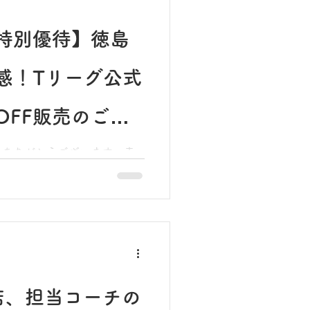
特別優待】徳島
感！Tリーグ公式
OFF販売のご案
きありがとうございます。幸
 なんと、ここ徳島県（鳴門
にて、卓球のプロリーグ「T
れることが決定いたしまし
る絶好のチャンスです。 当
会員となっているため、日頃
いる皆様に、観戦チケットを
店、担当コーチの
F）」にてお手配できることにな