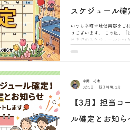
りました！ 「プロの試合を見てモチベーションを高めた
スケジュール確
い！」「トップレベルの卓
は、ぜひこの機会にお得な
ださい。
いつも幸町卓球倶楽部をご
うございます。 この度、「担当未定」となっていた4月5
日までのスケジュールにつ
いたしました。本日より予
す。 3月中旬より、学生アルバイトチームも加わった新体
制の幸町卓球倶楽部で皆様
ていただいております✨
中間 祐也
3月5日
読了時間: 2分
【3月】担当コ
ル確定とお知らせ