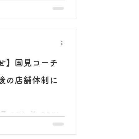
ずつ寒さも和らぎ、春の訪れ
が、皆様いかがお過ごしでし
楽しみにしていただいており
、3月の開催につきまして重
 誠に勝手ながら、この度社
末広店は学生アルバイトスタ
 そのため、皆様
を楽しんでいただける万全の
せ】国見コーチ
とが難しいと判断し、苦渋の
の月例交流試合は「タクト
後の店舗体制に
いただくこととなりました。
待ちにされていた皆様には、
を深くお詫び申し上げます。
愛顧いただき、誠にありがと
ンバーとして尽力してくれた
により3月末日をもって退職