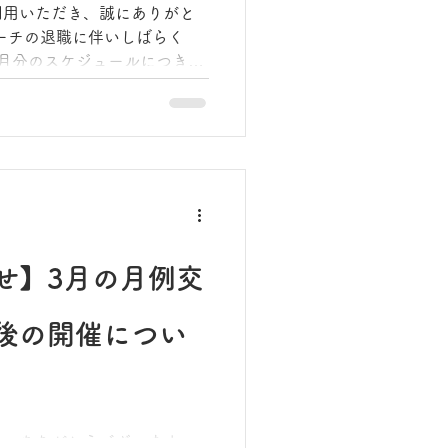
利用いただき、誠にありがと
ーチの退職に伴いしばらく
月分のスケジュールにつきま
定いたしました！ 本日より
ます。 今後は、学生アルバ
い体制で、皆様の卓球ライフ
ただきます✨
せ】3月の月例交
後の開催につい
き、ありがとうございます。