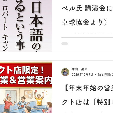
ベル氏 講演会
卓球協会より）
いつも幸町卓球倶楽部をご
います。 本日は、卓球の技術指導……ではなく、少し特
別な「文化活動」のご案内で
会よりご紹介があり、来年2
の「入場整理券」を当教室
なりました。 講師は、テレビのニュース番組等でもおな
中間 祐也
じみの日本文学研究者、ロバ
2025年12月9日
読了時間: 
【年末年始の営
クト店は「特別