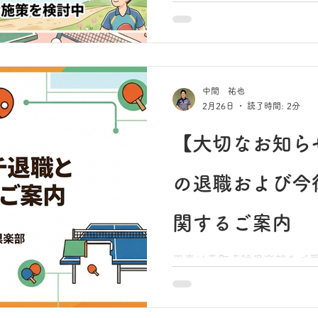
幸町卓球倶楽部です。 少し
を感じる季節となりました
ょうか。 さて、毎月皆様に
ます「店内交流試合」ですが
要なお知らせがございます。
中間 祐也
員の退職に伴い、今月の南
2月26日
読了時間: 2分
ッフを中心とした運営体制となります。
に安心してスムーズに試合
【大切なお知ら
サポート体制を維持するこ
決断ではございますが、3月
の退職および今
店」のみでの開催とさせて
南末広店での試合開催を心
ご迷惑をおかけしますこと
関するご案内
平素は幸町卓球倶楽部をご
うございます。 本日は、皆様に大切なお知らせがござい
ます。 当教室の立ち上げメ
国見コーチが、一身上の都合