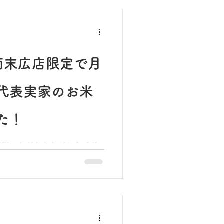
の最終レッスン日は【3月13
その明るく丁寧な指導で多く
した。これまで国見のレッス
南末広店限定で月
く支えてくださった皆様に、
す。
代表実家のお米
た！
利用いただきありがとうござ
店は満員御礼（キャンセル待
エントリーをいただき、本当
」足りません……！！ せっ
、満員で熱く盛り上がりたい！