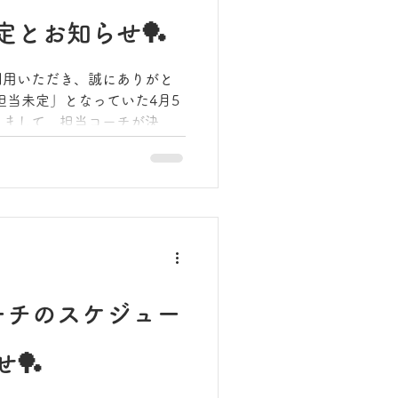
定とお知らせ🏓
球を応援したい！」という方
割引チケットをお申し込みく
利用いただき、誠にありがと
きまして、担当コーチが決定
約システムへ反映しておりま
の卓球ライフをサポートさせ
ーチのスケジュー
🏓