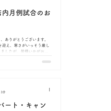
を迷っている背中をドーンと
末広店限定で「参加賞の緊急
店内月例試合のお
たしました！
き、ありがとうございます。
りましたが、皆様いかがお過
分も落ち着き、そろそろ体が
ではないでしょうか。 さ
楽部は元気に始動しておりま
して、「1月の店内交流試合」
 3分
バート・キャン